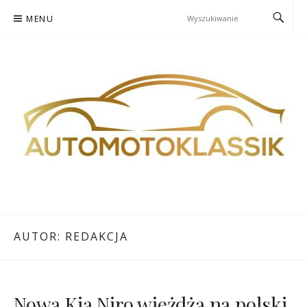
Skocz
MENU
do
treści
AUTOMOTOKLASSIK
MACHINES WITH SOUL
AUTOR:
REDAKCJA
Nowa Kia Niro wjeżdża na polski