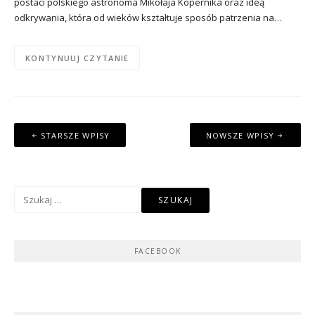
postaci polskiego astronoma Mikołaja Kopernika oraz ideą
odkrywania, która od wieków kształtuje sposób patrzenia na…
KONTYNUUJ CZYTANIE
Nawigacja
STARSZE WPISY
NOWSZE WPISY
po
wpisach
Szukaj:
FACEBOOK